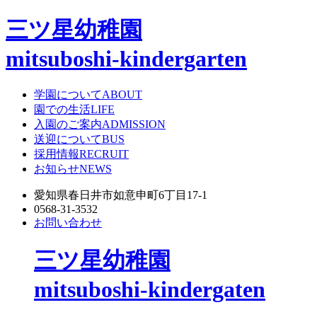
三ツ星幼稚園
mitsuboshi-kindergarten
学園について
ABOUT
園での生活
LIFE
入園のご案内
ADMISSION
送迎について
BUS
採用情報
RECRUIT
お知らせ
NEWS
愛知県春日井市如意申町6丁目17-1
0568-31-3532
お問い合わせ
三ツ星幼稚園
mitsuboshi-kindergaten