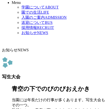
Menu
学園について
ABOUT
園での生活
LIFE
入園のご案内
ADMISSION
送迎について
BUS
採用情報
RECRUIT
お知らせ
NEWS
お知らせ
NEWS
写生大会
青空の下でのびのびおえかき
当園には年長だけの行事が多くあります。写生大会も
その一つ。