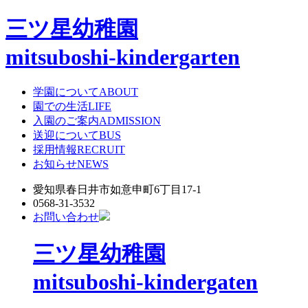
三ツ星幼稚園
mitsuboshi-kindergarten
学園について
ABOUT
園での生活
LIFE
入園のご案内
ADMISSION
送迎について
BUS
採用情報
RECRUIT
お知らせ
NEWS
愛知県春日井市如意申町6丁目17-1
0568-31-3532
お問い合わせ
三ツ星幼稚園
mitsuboshi-kindergaten